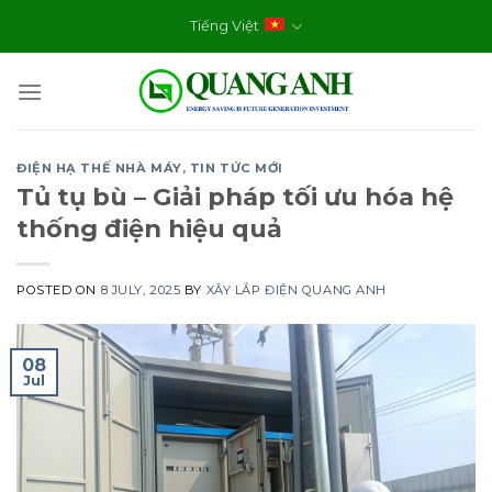
Skip
Tiếng Việt
to
content
ĐIỆN HẠ THẾ NHÀ MÁY
,
TIN TỨC MỚI
Tủ tụ bù – Giải pháp tối ưu hóa hệ
thống điện hiệu quả
POSTED ON
8 JULY, 2025
BY
XÂY LẮP ĐIỆN QUANG ANH
08
Jul