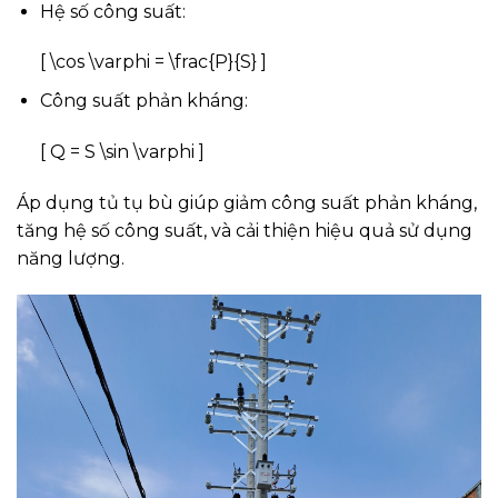
Hệ số công suất:
[ \cos \varphi = \frac{P}{S} ]
Công suất phản kháng:
[ Q = S \sin \varphi ]
Áp dụng tủ tụ bù giúp giảm công suất phản kháng,
tăng hệ số công suất, và cải thiện hiệu quả sử dụng
năng lượng.