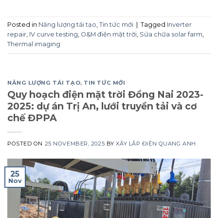
Posted in
Năng lượng tái tạo
,
Tin tức mới
|
Tagged
Inverter
repair
,
IV curve testing
,
O&M điện mặt trời
,
Sửa chữa solar farm
,
Thermal imaging
NĂNG LƯỢNG TÁI TẠO
,
TIN TỨC MỚI
Quy hoạch điện mặt trời Đồng Nai 2023-
2025: dự án Trị An, lưới truyền tải và cơ
chế ĐPPA
POSTED ON
25 NOVEMBER, 2025
BY
XÂY LẮP ĐIỆN QUANG ANH
25
Nov