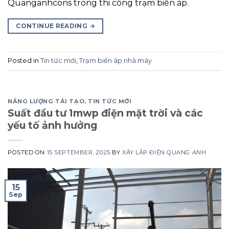
Quanganhcons trong thi công trạm biến áp.
CONTINUE READING
→
Posted in
Tin tức mới
,
Trạm biến áp nhà máy
NĂNG LƯỢNG TÁI TẠO
,
TIN TỨC MỚI
Suất đầu tư 1mwp điện mặt trời và các
yếu tố ảnh hưởng
POSTED ON
15 SEPTEMBER, 2025
BY
XÂY LẮP ĐIỆN QUANG ANH
15
Sep