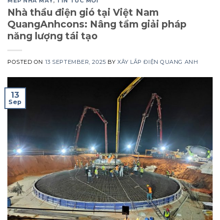
MEP NHÀ MÁY
,
TIN TỨC MỚI
Nhà thầu điện gió tại Việt Nam
QuangAnhcons: Nâng tầm giải pháp
năng lượng tái tạo
POSTED ON
13 SEPTEMBER, 2025
BY
XÂY LẮP ĐIỆN QUANG ANH
13
Sep