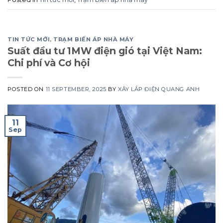
TIN TỨC MỚI
,
TRẠM BIẾN ÁP NHÀ MÁY
Suất đầu tư 1MW điện gió tại Việt Nam:
Chi phí và Cơ hội
POSTED ON
11 SEPTEMBER, 2025
BY
XÂY LẮP ĐIỆN QUANG ANH
11
Sep