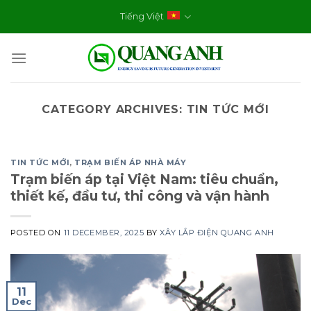
Skip
Tiếng Việt
to
content
CATEGORY ARCHIVES:
TIN TỨC MỚI
TIN TỨC MỚI
,
TRẠM BIẾN ÁP NHÀ MÁY
Trạm biến áp tại Việt Nam: tiêu chuẩn,
thiết kế, đầu tư, thi công và vận hành
POSTED ON
11 DECEMBER, 2025
BY
XÂY LẮP ĐIỆN QUANG ANH
11
Dec