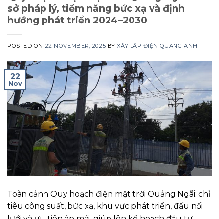
sở pháp lý, tiềm năng bức xạ và định
hướng phát triển 2024–2030
POSTED ON
22 NOVEMBER, 2025
BY
XÂY LẮP ĐIỆN QUANG ANH
22
Nov
Toàn cảnh Quy hoạch điện mặt trời Quảng Ngãi: chỉ
tiêu công suất, bức xạ, khu vực phát triển, đấu nối
lưới và ưu tiên áp mái, giúp lên kế hoạch đầu tư