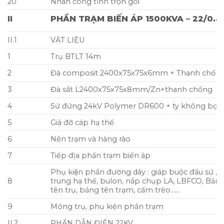
20
Nhân công tính trọn gói
II
PHẦN TRẠM BIẾN ÁP 1500KVA – 22/0.4
II.1
VẬT LIỆU
1
Trụ BTLT 14m
2
Đà composit 2400x75x75x6mm + Thanh chốn
3
Đà sắt L2400x75x75x8mm/Zn+thanh chống
4
Sứ đứng 24kV Polymer DR600 + ty không bọc 
5
Giá đỡ cáp hạ thế
6
Nền trạm và hàng rào
7
Tiếp địa phần trạm biến áp
Phụ kiện phần đường dây : giáp buộc đầu sứ , 
8
trung hạ thế, bulon, nắp chụp LA, LBFCO, Bả
tên trụ, bảng tên trạm, cấm trèo……
9
Móng trụ, phụ kiện phần trạm
II.2
PHẦN DẪN ĐIỆN 22KV