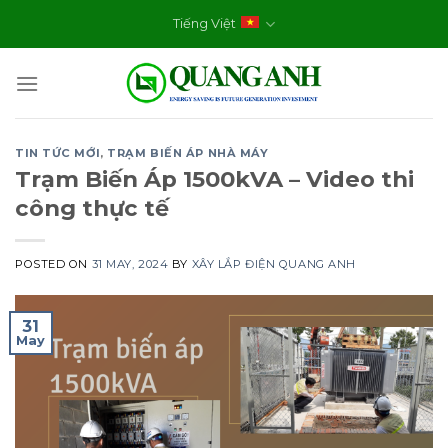
Skip
Tiếng Việt
to
content
TIN TỨC MỚI
,
TRẠM BIẾN ÁP NHÀ MÁY
Trạm Biến Áp 1500kVA – Video thi
công thực tế
POSTED ON
31 MAY, 2024
BY
XÂY LẮP ĐIỆN QUANG ANH
31
May