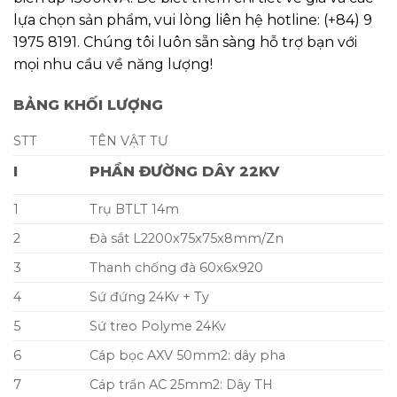
lựa chọn sản phẩm, vui lòng liên hệ hotline: (+84) 9
1975 8191. Chúng tôi luôn sẵn sàng hỗ trợ bạn với
mọi nhu cầu về năng lượng!
BẢNG KHỐI LƯỢNG
STT
TÊN VẬT TƯ
I
PHẦN ĐƯỜNG DÂY 22KV
1
Trụ BTLT 14m
2
Đà sắt L2200x75x75x8mm/Zn
3
Thanh chống đà 60x6x920
4
Sứ đứng 24Kv + Ty
5
Sứ treo Polyme 24Kv
6
Cáp bọc AXV 50mm2: dây pha
7
Cáp trần AC 25mm2: Dây TH