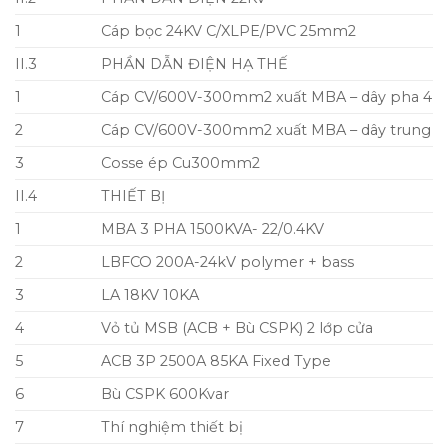
1
Cáp bọc 24KV C/XLPE/PVC 25mm2
II.3
PHẦN DẪN ĐIỆN HẠ THẾ
1
Cáp CV/600V-300mm2 xuất MBA – dây pha 4 sợ
2
Cáp CV/600V-300mm2 xuất MBA – dây trung hò
3
Cosse ép Cu300mm2
II.4
THIẾT BỊ
1
MBA 3 PHA 1500KVA- 22/0.4KV
2
LBFCO 200A-24kV polymer + bass
3
LA 18KV 10KA
4
Vỏ tủ MSB (ACB + Bù CSPK) 2 lớp cửa
5
ACB 3P 2500A 85KA Fixed Type
6
Bù CSPK 600Kvar
7
Thí nghiệm thiết bị