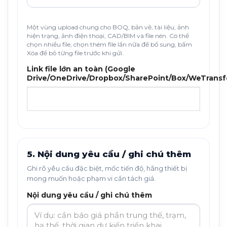
Một vùng upload chung cho BOQ, bản vẽ, tài liệu, ảnh
hiện trạng, ảnh điện thoại, CAD/BIM và file nén. Có thể
chọn nhiều file, chọn thêm file lần nữa để bổ sung, bấm
Xóa để bỏ từng file trước khi gửi.
Link file lớn an toàn (Google
Drive/OneDrive/Dropbox/SharePoint/Box/WeTransf
5. Nội dung yêu cầu / ghi chú thêm
Ghi rõ yêu cầu đặc biệt, mốc tiến độ, hãng thiết bị
mong muốn hoặc phạm vi cần tách giá.
Nội dung yêu cầu / ghi chú thêm