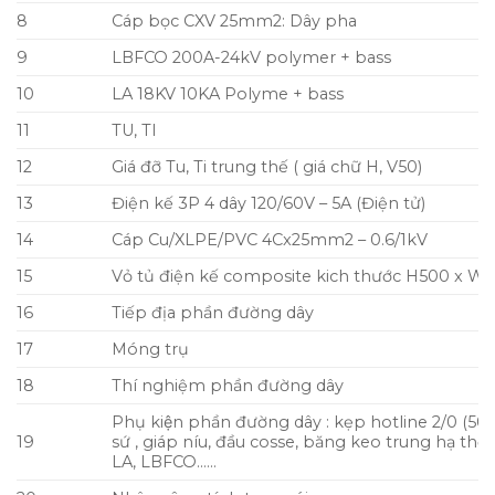
8
Cáp bọc CXV 25mm2: Dây pha
9
LBFCO 200A-24kV polymer + bass
10
LA 18KV 10KA Polyme + bass
11
TU, TI
12
Giá đỡ Tu, Ti trung thế ( giá chữ H, V50)
13
Điện kế 3P 4 dây 120/60V – 5A (Điện tử)
14
Cáp Cu/XLPE/PVC 4Cx25mm2 – 0.6/1kV
15
Vỏ tủ điện kế composite kich thước H500 x W
16
Tiếp địa phần đường dây
17
Móng trụ
18
Thí nghiệm phần đường dây
Phụ kiện phần đường dây : kẹp hotline 2/0 (50
19
sứ , giáp níu, đầu cosse, băng keo trung hạ thế
LA, LBFCO……