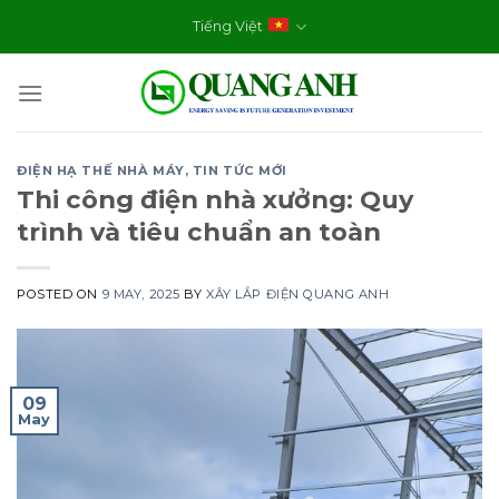
Skip
Tiếng Việt
to
content
ĐIỆN HẠ THẾ NHÀ MÁY
,
TIN TỨC MỚI
Thi công điện nhà xưởng: Quy
trình và tiêu chuẩn an toàn
POSTED ON
9 MAY, 2025
BY
XÂY LẮP ĐIỆN QUANG ANH
09
May