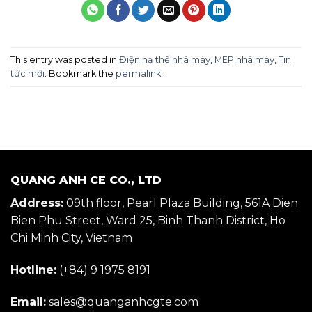
This entry was posted in
Điện hạ thế nhà máy
,
MEP nhà máy
,
Tin
tức mới
. Bookmark the
permalink
.
QUANG ANH CE CO., LTD
Address:
09th floor, Pearl Plaza Building, 561A Dien
Bien Phu Street, Ward 25, Binh Thanh District, Ho
Chi Minh City, Vietnam
Hotline:
(+84) 9 1975 8191
Email:
sales@quanganhcgte.com