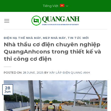
Skip
Tiếng Việt
to
content
ĐIỆN HẠ THẾ NHÀ MÁY
,
MEP NHÀ MÁY
,
TIN TỨC MỚI
Nhà thầu cơ điện chuyên nghiệp
QuangAnhcons trong thiết kế và
thi công cơ điện
POSTED ON
28 JUNE, 2025
BY
XÂY LẮP ĐIỆN QUANG ANH
28
Jun