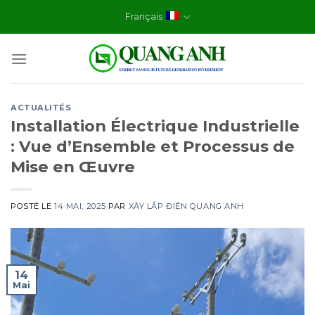
Skip
Français
to
content
ACTUALITÉS
Installation Électrique Industrielle
: Vue d’Ensemble et Processus de
Mise en Œuvre
POSTÉ LE
14 MAI, 2025
PAR
XÂY LẮP ĐIỆN QUANG ANH
14
Mai