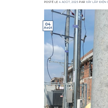
POSTÉ LE
4 AOÛT, 2025
PAR
XÂY LẮP ĐIỆN
04
Août