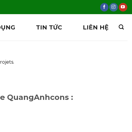
DỤNG
TIN TỨC
LIÊN HỆ
rojets.
que QuangAnhcons :