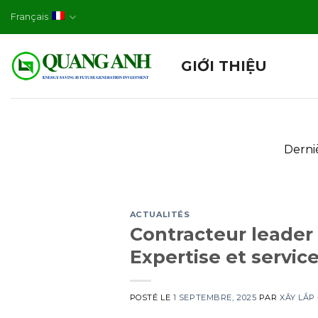
Skip
Français
to
content
GIỚI THIỆU
Derniè
ACTUALITÉS
Contracteur leader
Expertise et servi
POSTÉ LE
1 SEPTEMBRE, 2025
PAR
XÂY LẮP