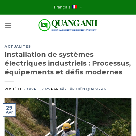
Skip
Français
to
content
ACTUALITÉS
Installation de systèmes
électriques industriels : Processus,
équipements et défis modernes
POSTÉ LE
29 AVRIL, 2025
PAR
XÂY LẮP ĐIỆN QUANG ANH
29
Avr