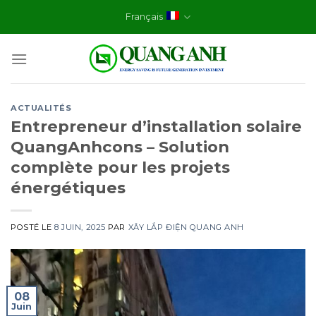
Skip
Français
to
content
ACTUALITÉS
Entrepreneur d’installation solaire
QuangAnhcons – Solution
complète pour les projets
énergétiques
POSTÉ LE
8 JUIN, 2025
PAR
XÂY LẮP ĐIỆN QUANG ANH
08
Juin