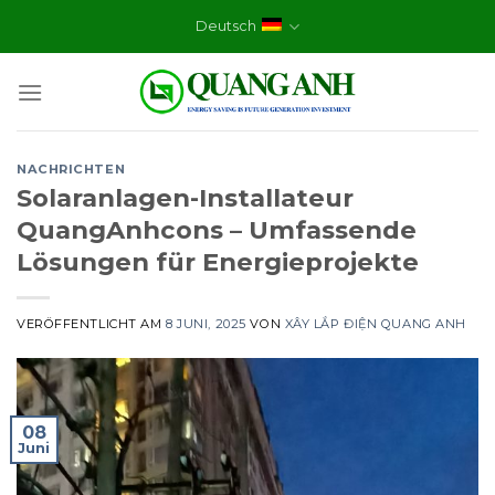
Skip
Deutsch
to
content
NACHRICHTEN
Solaranlagen-Installateur
QuangAnhcons – Umfassende
Lösungen für Energieprojekte
VERÖFFENTLICHT AM
8 JUNI, 2025
VON
XÂY LẮP ĐIỆN QUANG ANH
08
Juni