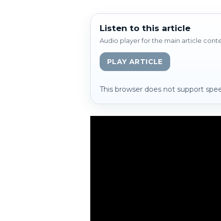
Listen to this article
Audio player for the main article cont
PLAY ARTICLE
This browser does not support spee