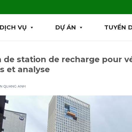
DỊCH VỤ
DỰ ÁN
TUYỂN 
on de station de recharge pour v
ls et analyse
ỆN QUANG ANH