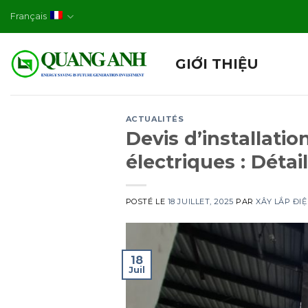
Skip
Français
to
content
GIỚI THIỆU
ACTUALITÉS
Devis d’installati
électriques : Détai
POSTÉ LE
18 JUILLET, 2025
PAR
XÂY LẮP ĐI
18
Juil