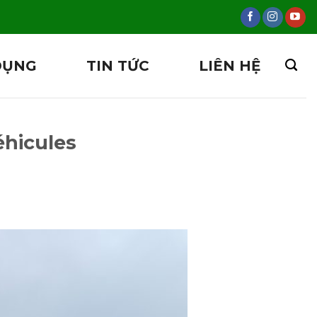
DỤNG
TIN TỨC
LIÊN HỆ
éhicules