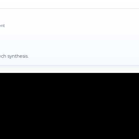
ent
ch synthesis.