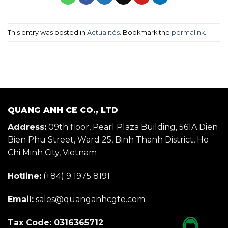
This entry was posted in
Actualités
. Bookmark the
permalink
.
QUANG ANH CE CO., LTD
Address:
09th floor, Pearl Plaza Building, 561A Dien
Bien Phu Street, Ward 25, Binh Thanh District, Ho
Chi Minh City, Vietnam
Hotline:
(+84) 9 1975 8191
Email:
sales@quanganhcgte.com
Tax Code: 0316365712