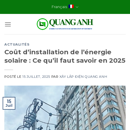
Skip
Français
to
content
ACTUALITÉS
Coût d’installation de l’énergie
solaire : Ce qu’il faut savoir en 2025
POSTÉ LE
15 JUILLET, 2025
PAR
XÂY LẮP ĐIỆN QUANG ANH
15
Juil