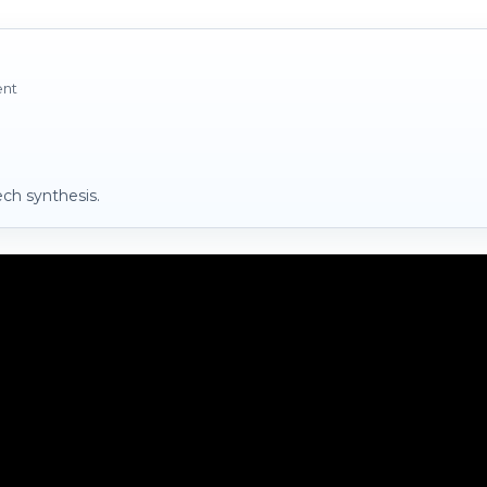
ent
ch synthesis.