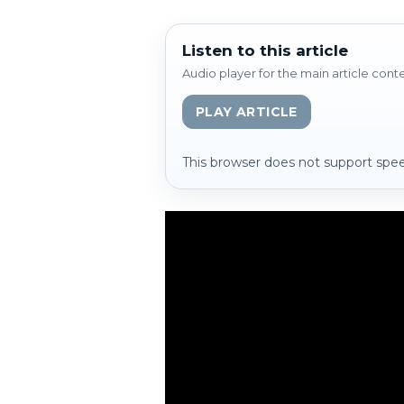
Listen to this article
Audio player for the main article cont
PLAY ARTICLE
This browser does not support spee