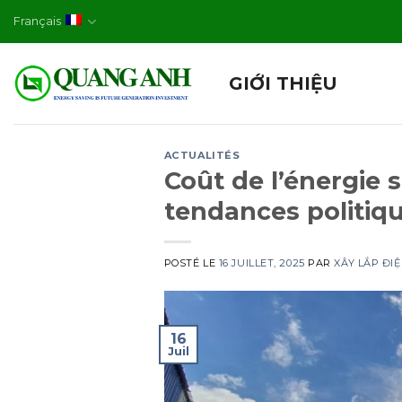
Skip
Français
to
content
GIỚI THIỆU
ACTUALITÉS
Coût de l’énergie s
tendances politiq
POSTÉ LE
16 JUILLET, 2025
PAR
XÂY LẮP ĐI
16
Juil