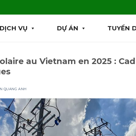
DỊCH VỤ
DỰ ÁN
TUYỂN 
olaire au Vietnam en 2025 : Cadr
ues
ỆN QUANG ANH