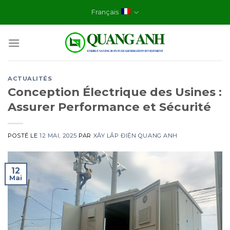
Skip
Français
to
content
ACTUALITÉS
Conception Électrique des Usines :
Assurer Performance et Sécurité
POSTÉ LE
12 MAI, 2025
PAR
XÂY LẮP ĐIỆN QUANG ANH
12
Mai