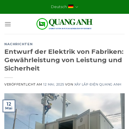
Skip
Deutsch
to
content
NACHRICHTEN
Entwurf der Elektrik von Fabriken:
Gewährleistung von Leistung und
Sicherheit
VERÖFFENTLICHT AM
12 MAI, 2025
VON
XÂY LẮP ĐIỆN QUANG ANH
12
Mai