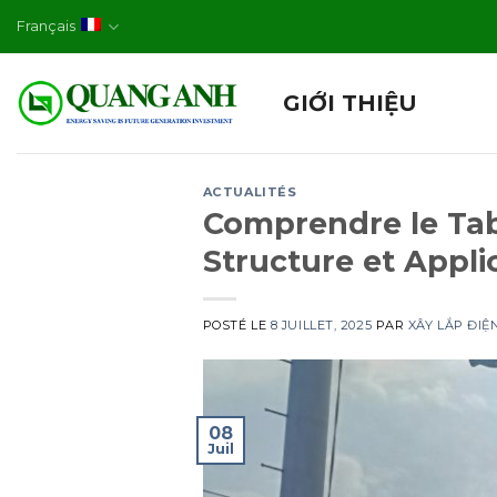
Skip
Français
to
content
GIỚI THIỆU
ACTUALITÉS
Comprendre le Tab
Structure et Appli
POSTÉ LE
8 JUILLET, 2025
PAR
XÂY LẮP ĐI
08
Juil