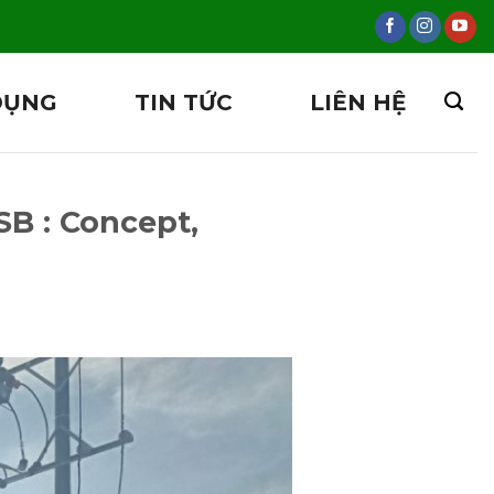
DỤNG
TIN TỨC
LIÊN HỆ
SB : Concept,