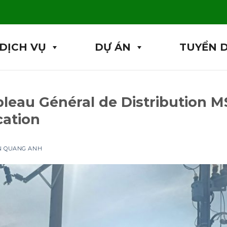
DỊCH VỤ
DỰ ÁN
TUYỂN 
leau Général de Distribution M
cation
ỆN QUANG ANH