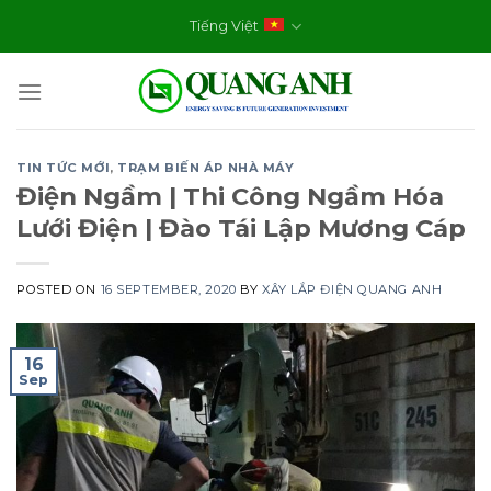
Skip
Tiếng Việt
to
content
TIN TỨC MỚI
,
TRẠM BIẾN ÁP NHÀ MÁY
Điện Ngầm | Thi Công Ngầm Hóa
Lưới Điện | Đào Tái Lập Mương Cáp
POSTED ON
16 SEPTEMBER, 2020
BY
XÂY LẮP ĐIỆN QUANG ANH
16
Sep