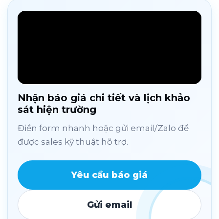
Nhận báo giá chi tiết và lịch khảo
sát hiện trường
Điền form nhanh hoặc gửi email/Zalo để
được sales kỹ thuật hỗ trợ.
Yêu cầu báo giá
Gửi email