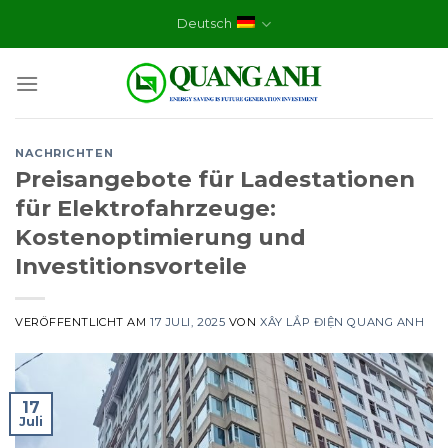
Skip
Deutsch
to
content
NACHRICHTEN
Preisangebote für Ladestationen
für Elektrofahrzeuge:
Kostenoptimierung und
Investitionsvorteile
VERÖFFENTLICHT AM
17 JULI, 2025
VON
XÂY LẮP ĐIỆN QUANG ANH
17
Juli