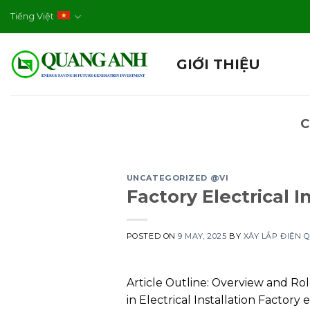
Skip
Tiếng Việt
to
content
GIỚI THIỆU
C
UNCATEGORIZED @VI
Factory Electrical 
POSTED ON
9 MAY, 2025
BY
XÂY LẮP ĐIỆN
Article Outline: Overview and Role
in Electrical Installation Factory 