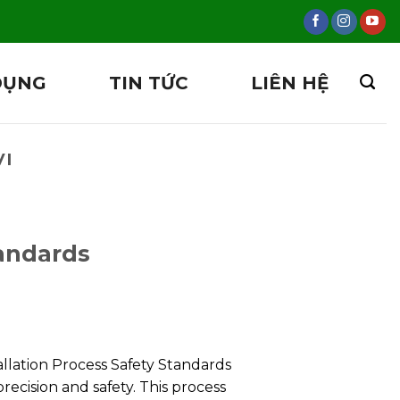
DỤNG
TIN TỨC
LIÊN HỆ
VI
tandards
tallation Process Safety Standards
precision and safety. This process