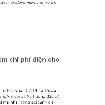
izes risks. Overview and Role of
ệm chi phí điện cho
ời Mái Nhà – Giải Pháp Tối Ưu
ngAnhcons 1. Xu hướng đầu tư
i mái nhà Trong bối cảnh giá