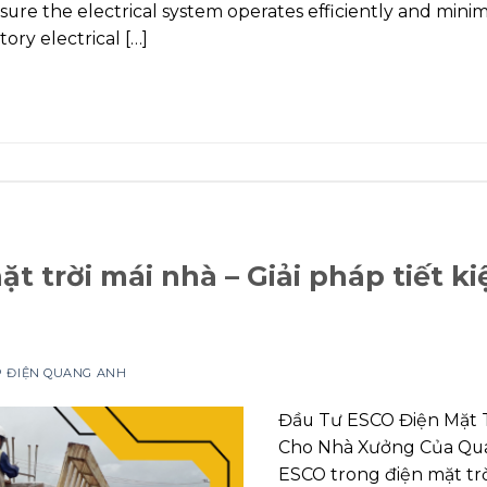
sure the electrical system operates efficiently and minim
tory electrical […]
t trời mái nhà – Giải pháp tiết ki
P ĐIỆN QUANG ANH
Đầu Tư ESCO Điện Mặt Tr
Cho Nhà Xưởng Của Qua
ESCO trong điện mặt trờ