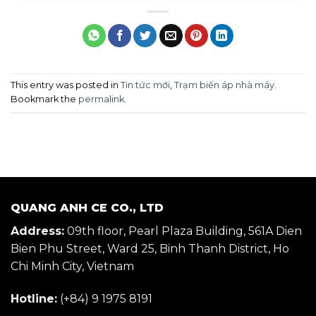
This entry was posted in
Tin tức mới
,
Trạm biến áp nhà máy
.
Bookmark the
permalink
.
QUANG ANH CE CO., LTD
Address:
09th floor, Pearl Plaza Building, 561A Dien
Bien Phu Street, Ward 25, Binh Thanh District, Ho
Chi Minh City, Vietnam
Hotline:
(+84) 9 1975 8191