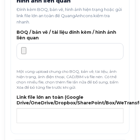
hình ảnh liên quan
Đính kèm BOQ, bản vẽ, hình ảnh hiện trạng hoặc gửi
link file lớn an toàn để QuangAnhcons kiểm tra
nhanh.
BOQ / bản vẽ / tài liệu đính kèm / hình ảnh
liên quan
Một vùng upload chung cho BOQ, bản vẽ, tài liệu, ảnh
hiện trạng, ảnh điện thoại, CAD/BIM và file nén. Có thể
chọn nhiều file, chọn thêm file lần nữa để bổ sung, bấm
Xóa để bỏ từng file trước khi gửi.
Link file lớn an toàn (Google
Drive/OneDrive/Dropbox/SharePoint/Box/WeTransf