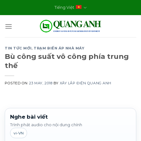
Skip
Tiếng Việt
to
content
TIN TỨC MỚI
,
TRẠM BIẾN ÁP NHÀ MÁY
Bù công suất vô công phía trung
thế
POSTED ON
23 MAY, 2018
BY
XÂY LẮP ĐIỆN QUANG ANH
Nghe bài viết
Trình phát audio cho nội dung chính
vi-VN