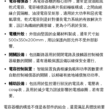
電容補償器：
為電容器櫃的核心部件，通常是浸油紙或
乾式電容。電容補償器由兩片長鋁極板構成，之間由絕
緣介質隔離。油浸電容呈矩形，適用於大功率和惡劣電
氣環境。乾式電容則是針對優良電力系統的有效解決方
案，設計為纖細的圓形罐，更為小巧易於安裝。
電櫃外殼：
外殼由堅固的金屬材料製成，通常尺寸如
500x350x200mm，用以保護內部元件不受外部影
響。
開關設備：
包括斷路器用於開閉電路及接觸器控制補償
器級數的開關，還有過載保護設備以確保安全運行。
電容控制裝置：
智能裝置負責根據負載和功率因數要求
自動控制補償器的開關，以精確有效地補償無功功率。
輔助設備：
包括用於監控運行狀況的電流表，電壓表，
cosφ表，及用於減少電力諧波影響的電感線圈，若有需
要。
電容器櫃的構造不僅是各部件的結合，還需滿足具體技術要