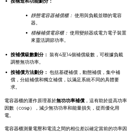
按構造和功能劃分：
靜態電容器補償櫃：
使用與負載並聯的電容
器。
積極補償電容櫃：
使用變頻器或電力電子裝置
來靈活調節功率。
按補償級數劃分：
裝有4至14個補償級數，可根據負載
調整無功功率。
按補償方法劃分：
包括基礎補償，動態補償，集中補
償，分組補償和獨立補償，以滿足系統不同的具體要
求。
電容器櫃的運作原理基於
無功功率補償
，這有助於提高功率
因數（cosφ），減少無功功率和能量損失，從而優化用
電。
電容器櫃測量電壓和電流之間的相位差以確定當前的功率因