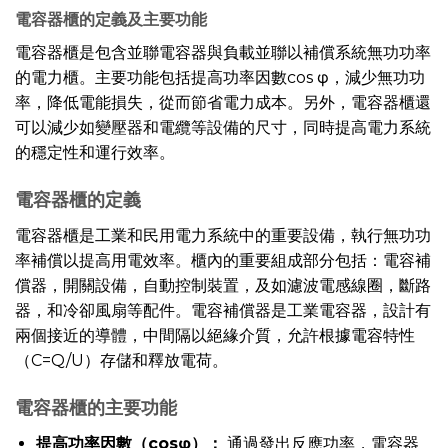
電容器櫃的定義及主要功能
電容器櫃是包含並聯電容器與負載並聯以補償系統無功功率
的電力櫃。主要功能包括提高功率因數cos φ，減少無功功
率，降低電能損失，從而節省電力成本。另外，電容器櫃還
可以減少如變壓器和電纜等設備的尺寸，同時提高電力系統
的穩定性和運行效率。
電容器櫃的定義
電容器櫃是工業和民用電力系統中的重要設備，執行無功功
率補償以提高用電效率。櫃內的重要組成部分包括：電容補
償器，開關設備，自動控制裝置，及如濾波電感線圈，斷路
器，和冷卻風扇等配件。電容補償器是工業電容器，設計有
兩個接近的導體，中間隔以絕緣介質，允許根據電容特性
（C=Q/U）存儲和釋放電荷。
電容器櫃的主要功能
提高功率因數（cosφ）：
通過發出反應功率，電容器