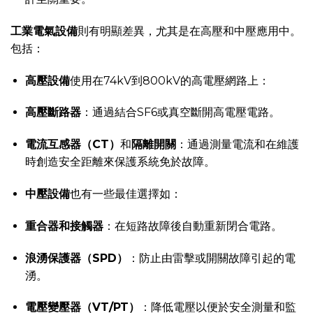
工業電氣設備
則有明顯差異，尤其是在高壓和中壓應用中。
包括：
高壓設備
使用在74kV到800kV的高電壓網路上：
高壓斷路器
：通過結合SF6或真空斷開高電壓電路。
電流互感器（CT）
和
隔離開關
：通過測量電流和在維護
時創造安全距離來保護系統免於故障。
中壓設備
也有一些最佳選擇如：
重合器和接觸器
：在短路故障後自動重新閉合電路。
浪湧保護器（SPD）
：防止由雷擊或開關故障引起的電
湧。
電壓變壓器（VT/PT）
：降低電壓以便於安全測量和監