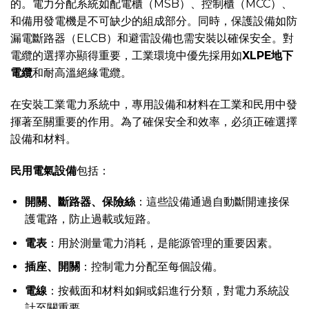
的。電力分配系統如配電櫃（MSB）、控制櫃（MCC）、
和備用發電機是不可缺少的組成部分。同時，保護設備如防
漏電斷路器（ELCB）和避雷設備也需安裝以確保安全。對
電纜的選擇亦顯得重要，工業環境中優先採用如
XLPE地下
電纜
和耐高溫絕緣電纜。
在安裝工業電力系統中，專用設備和材料在工業和民用中發
揮著至關重要的作用。為了確保安全和效率，必須正確選擇
設備和材料。
民用電氣設備
包括：
開關、斷路器、保險絲
：這些設備通過自動斷開連接保
護電路，防止過載或短路。
電表
：用於測量電力消耗，是能源管理的重要因素。
插座、開關
：控制電力分配至每個設備。
電線
：按截面和材料如銅或鋁進行分類，對電力系統設
計至關重要。