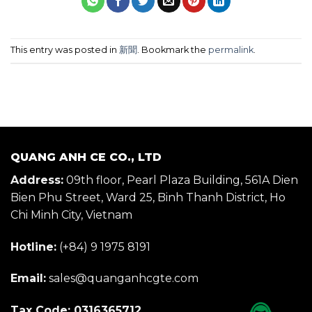
This entry was posted in
新聞
. Bookmark the
permalink
.
QUANG ANH CE CO., LTD
Address:
09th floor, Pearl Plaza Building, 561A Dien
Bien Phu Street, Ward 25, Binh Thanh District, Ho
Chi Minh City, Vietnam
Hotline:
(+84) 9 1975 8191
Email:
sales@quanganhcgte.com
Tax Code: 0316365712