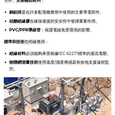
另外，
安裝輔助材料
：
銅鋁排
是在許多配電櫃應用中使用的主要導電部件。
硅酮絕緣膠
在確保連接的安全性中發揮重要作用。
PVC/PPR導線管
：保護電線免受環境的影響。
標準和技術
也明確應用：
絕緣材料
必須能夠承受根據IEC 62271標準的過流電壓。
物聯網測量技術
使用溫度/濕度傳感器有效地支援遠程監
控。