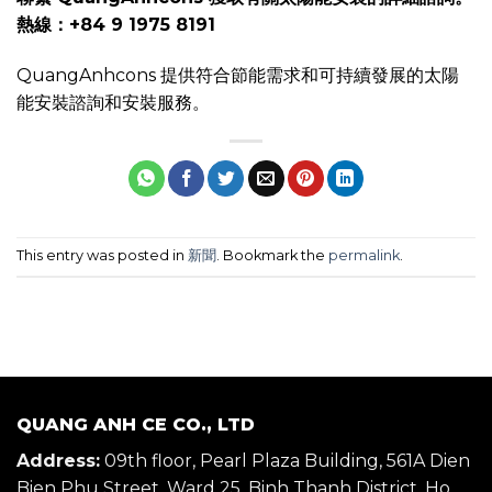
熱線：+84 9 1975 8191
QuangAnhcons 提供符合節能需求和可持續發展的太陽
能安裝諮詢和安裝服務。
This entry was posted in
新聞
. Bookmark the
permalink
.
QUANG ANH CE CO., LTD
Address:
09th floor, Pearl Plaza Building, 561A Dien
Bien Phu Street, Ward 25, Binh Thanh District, Ho