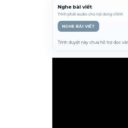
Nghe bài viết
Trình phát audio cho nội dung chính
NGHE BÀI VIẾT
Trình duyệt này chưa hỗ trợ đọc vă