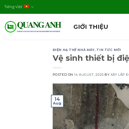
Skip
Tiếng Việt
to
content
GIỚI THIỆU
ĐIỆN HẠ THẾ NHÀ MÁY
,
TIN TỨC MỚI
Vệ sinh thiết bị đi
POSTED ON
14 AUGUST, 2025
BY
XÂY LẮP 
14
Aug