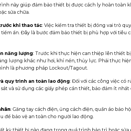
trình này giúp đảm bảo thiết bị được cách ly hoàn toàn 
oặc sửa chữa.
trước khi thao tác
: Việc kiểm tra thiết bị đóng vai trò q
tiềm ẩn. Đây là bước đảm bảo thiết bị phù hợp với tiêu
uồn năng lượng
: Trước khi thực hiện can thiệp lên thiết b
 lượng khác như hơi, khí nén, thủy lực. Phải thực hiện 
ình là phương pháp Lockout/Tagout.
à quy trình an toàn lao động
: Đối với các công việc có 
 sát và sử dụng các giấy phép cần thiết, bảo đảm ít nhất 
 nhân
: Găng tay cách điện, ủng cách điện, quần áo bảo hộ
u để bảo vệ an toàn cho người lao động.
Bất kỳ thiết bị nào đang trong quá trình bảo trì hoặc sử