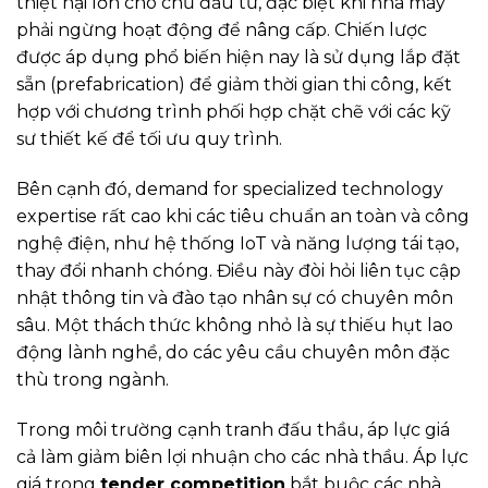
thiệt hại lớn cho chủ đầu tư, đặc biệt khi nhà máy
phải ngừng hoạt động để nâng cấp. Chiến lược
được áp dụng phổ biến hiện nay là sử dụng lắp đặt
sẵn (prefabrication) để giảm thời gian thi công, kết
hợp với chương trình phối hợp chặt chẽ với các kỹ
sư thiết kế để tối ưu quy trình.
Bên cạnh đó, demand for specialized technology
expertise rất cao khi các tiêu chuẩn an toàn và công
nghệ điện, như hệ thống IoT và năng lượng tái tạo,
thay đổi nhanh chóng. Điều này đòi hỏi liên tục cập
nhật thông tin và đào tạo nhân sự có chuyên môn
sâu. Một thách thức không nhỏ là sự thiếu hụt lao
động lành nghề, do các yêu cầu chuyên môn đặc
thù trong ngành.
Trong môi trường cạnh tranh đấu thầu, áp lực giá
cả làm giảm biên lợi nhuận cho các nhà thầu. Áp lực
giá trong
tender competition
bắt buộc các nhà