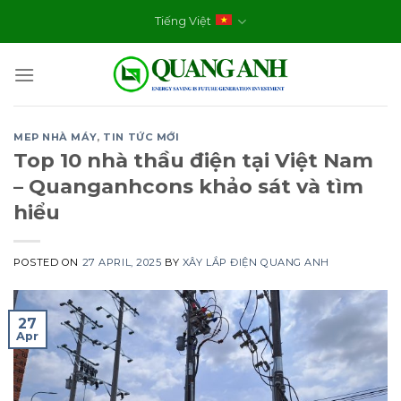
Skip
Tiếng Việt
to
content
MEP NHÀ MÁY
,
TIN TỨC MỚI
Top 10 nhà thầu điện tại Việt Nam
– Quanganhcons khảo sát và tìm
hiểu
POSTED ON
27 APRIL, 2025
BY
XÂY LẮP ĐIỆN QUANG ANH
27
Apr