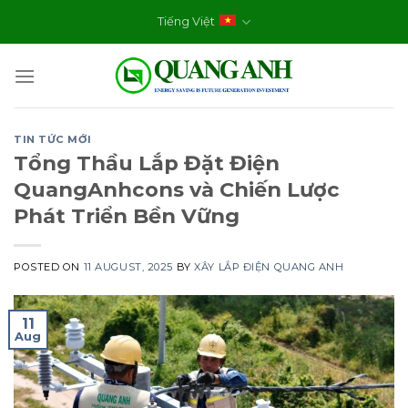
Skip
Tiếng Việt
to
content
TIN TỨC MỚI
Tổng Thầu Lắp Đặt Điện
QuangAnhcons và Chiến Lược
Phát Triển Bền Vững
POSTED ON
11 AUGUST, 2025
BY
XÂY LẮP ĐIỆN QUANG ANH
11
Aug