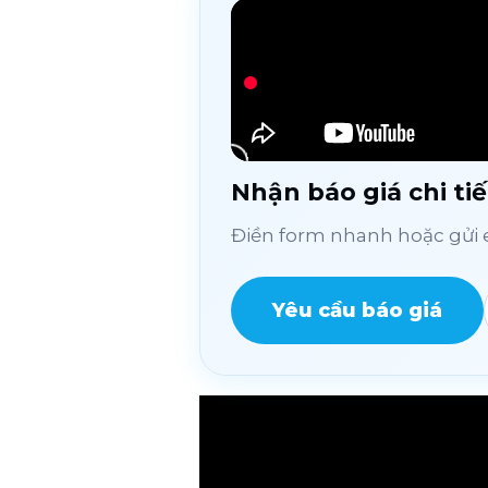
Nhận báo giá chi tiế
Điền form nhanh hoặc gửi e
Yêu cầu báo giá