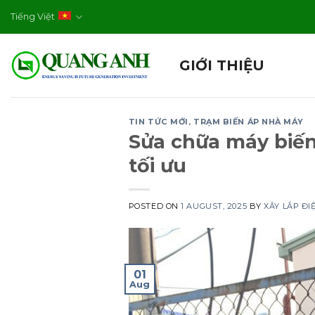
Skip
Tiếng Việt
to
content
GIỚI THIỆU
TIN TỨC MỚI
,
TRẠM BIẾN ÁP NHÀ MÁY
Sửa chữa máy biến 
tối ưu
POSTED ON
1 AUGUST, 2025
BY
XÂY LẮP Đ
01
Aug