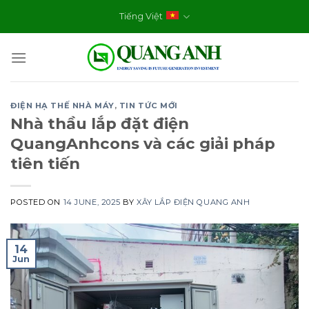
Skip
Tiếng Việt
to
content
ĐIỆN HẠ THẾ NHÀ MÁY
,
TIN TỨC MỚI
Nhà thầu lắp đặt điện
QuangAnhcons và các giải pháp
tiên tiến
POSTED ON
14 JUNE, 2025
BY
XÂY LẮP ĐIỆN QUANG ANH
14
Jun