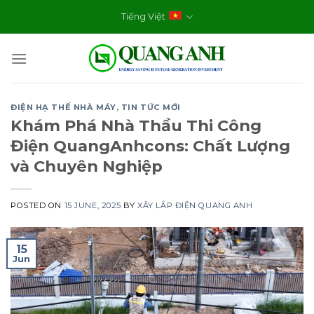
Skip
Tiếng Việt
to
content
ĐIỆN HẠ THẾ NHÀ MÁY
,
TIN TỨC MỚI
Khám Phá Nhà Thầu Thi Công
Điện QuangAnhcons: Chất Lượng
và Chuyên Nghiệp
POSTED ON
15 JUNE, 2025
BY
XÂY LẮP ĐIỆN QUANG ANH
15
Jun