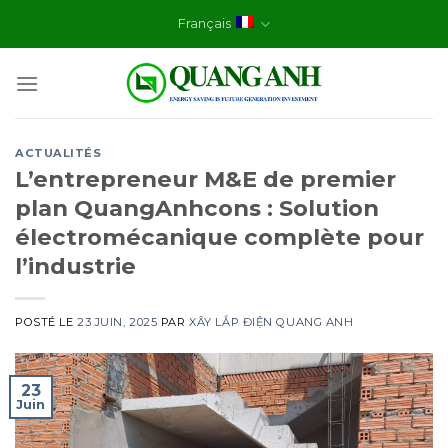
Skip
Français
to
content
ACTUALITÉS
L’entrepreneur M&E de premier
plan QuangAnhcons : Solution
électromécanique complète pour
l’industrie
POSTÉ LE
23 JUIN, 2025
PAR
XÂY LẮP ĐIỆN QUANG ANH
23
Juin