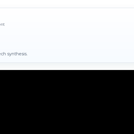
ent
ch synthesis.