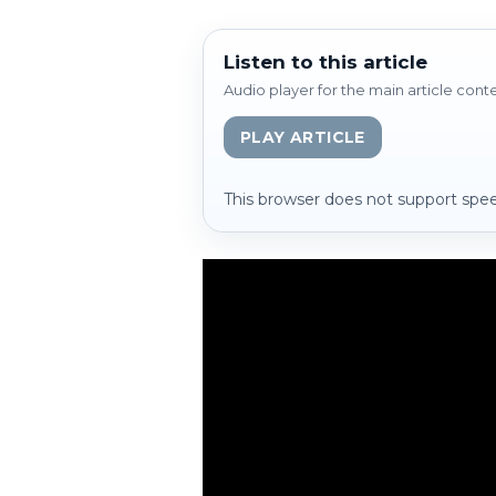
Listen to this article
Audio player for the main article cont
PLAY ARTICLE
This browser does not support spee