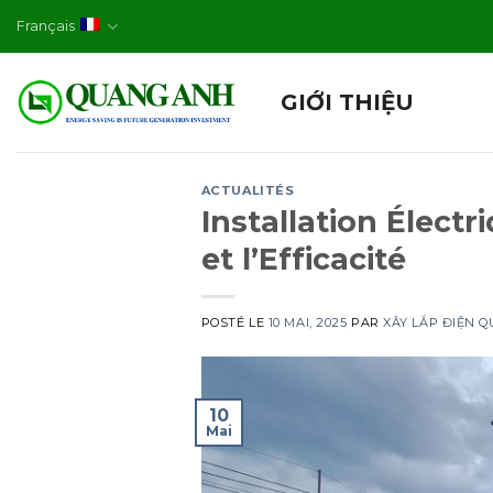
Skip
Français
to
content
GIỚI THIỆU
ACTUALITÉS
Installation Électr
et l’Efficacité
POSTÉ LE
10 MAI, 2025
PAR
XÂY LẮP ĐIỆN 
10
Mai