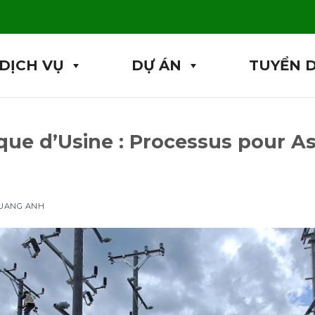
DỊCH VỤ
DỰ ÁN
TUYỂN 
ique d’Usine : Processus pour As
QUANG ANH