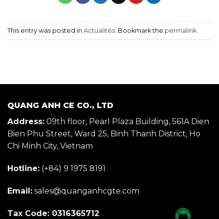
This entry was posted in
Actualités
. Bookmark the
permalink
.
QUANG ANH CE CO., LTD
Address:
09th floor, Pearl Plaza Building, 561A Dien
Bien Phu Street, Ward 25, Binh Thanh District, Ho
Chi Minh City, Vietnam
Hotline:
(+84) 9 1975 8191
Email:
sales@quanganhcgte.com
Tax Code: 0316365712