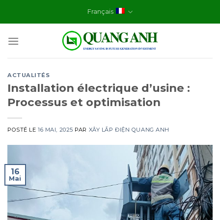
Skip
Français
to
content
ACTUALITÉS
Installation électrique d’usine :
Processus et optimisation
POSTÉ LE
16 MAI, 2025
PAR
XÂY LẮP ĐIỆN QUANG ANH
16
Mai