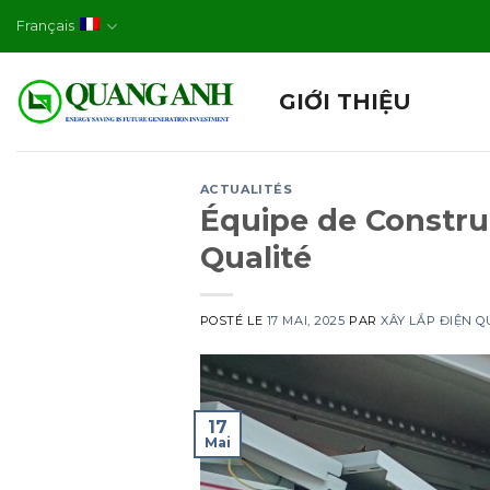
Skip
Français
to
content
GIỚI THIỆU
ACTUALITÉS
Équipe de Constru
Qualité
POSTÉ LE
17 MAI, 2025
PAR
XÂY LẮP ĐIỆN 
17
Mai