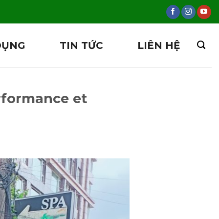
DỤNG
TIN TỨC
LIÊN HỆ
rformance et