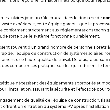
ires. Ils ont reçu une formation méthodique pour répon
èmes solaires joue un rôle crucial dans le domaine de
con
 vaste expérience, cette équipe garantit que le processus
ls se conforment strictement aux réglementations techn
u, de sorte que le système fonctionne durablement.
osent souvent d’un grand nombre de personnels prêts à 
 rapide, l’équipe de construction de systèmes solaires no
alement une haute qualité de travail. De plus, le person
t des compétences pratiques solides qui réduisent le te
rgétique nécessitent des équipements appropriés et mod
r l’installation, assurant la sécurité et l’efficacité pour 
ngagement de qualité de l’équipe de construction. Ils as
t offrent un entretien du système PV après l’installation