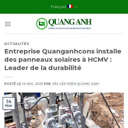
Skip
Français
to
content
ACTUALITÉS
Entreprise Quanganhcons installe
des panneaux solaires à HCMV :
Leader de la durabilité
POSTÉ LE
14 MAI, 2025
PAR
XÂY LẮP ĐIỆN QUANG ANH
14
Mai