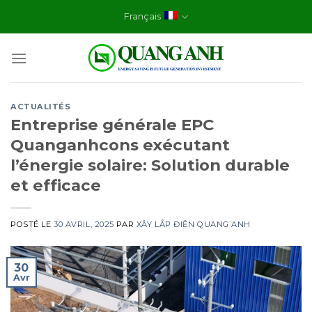
Skip
Français
to
content
ACTUALITÉS
Entreprise générale EPC
Quanganhcons exécutant
l’énergie solaire: Solution durable
et efficace
POSTÉ LE
30 AVRIL, 2025
PAR
XÂY LẮP ĐIỆN QUANG ANH
30
Avr