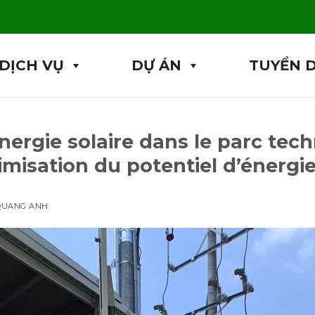
DỊCH VỤ
DỰ ÁN
TUYỂN 
nergie solaire dans le parc tec
timisation du potentiel d’énergi
 QUANG ANH