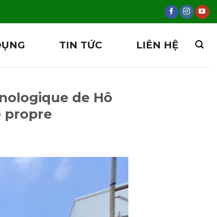
DỤNG
TIN TỨC
LIÊN HỆ
hnologique de Hô
e propre