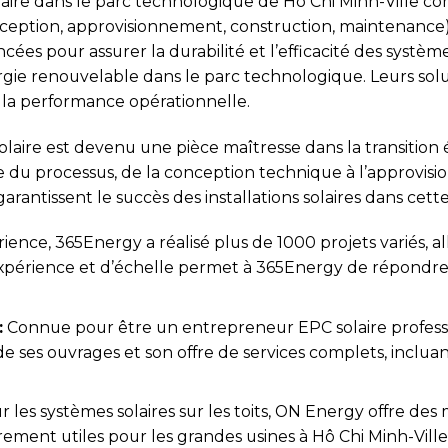
laire dans le parc technologique de Hô Chi Minh-Ville
nception, approvisionnement, construction, maintenance)
es pour assurer la durabilité et l’efficacité des systèmes
rgie renouvelable dans le parc technologique. Leurs sol
r la performance opérationnelle.
laire est devenu une pièce maîtresse dans la transition 
 du processus, de la conception technique à l’approvis
rantissent le succès des installations solaires dans cette
ience, 365Energy a réalisé plus de 1000 projets variés, 
’expérience et d’échelle permet à 365Energy de répondre
:
Connue pour être un entrepreneur EPC solaire profess
de ses ouvrages et son offre de services complets, incluan
 les systèmes solaires sur les toits, ON Energy offre de
èrement utiles pour les grandes usines à Hô Chi Minh-Ville