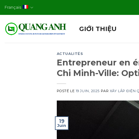
Skip
Français
to
content
GIỚI THIỆU
ACTUALITÉS
Entrepreneur en é
Chi Minh-Ville: Op
POSTÉ LE
19 JUIN, 2025
PAR
XÂY LẮP ĐIỆN
19
Juin