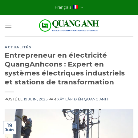
Skip
Français
to
content
ACTUALITÉS
Entrepreneur en électricité
QuangAnhcons : Expert en
systèmes électriques industriels
et stations de transformation
POSTÉ LE
19 JUIN, 2025
PAR
XÂY LẮP ĐIỆN QUANG ANH
19
Juin