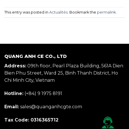
This entry was posted in
Actualités
. Bookmark the
permalink
.
QUANG ANH CE CO., LTD
Address:
09th floor, Pearl Plaza Building, 561A Dien
Bien Phu Street, Ward 25, Binh Thanh District, Ho
Chi Minh City, Vietnam
Hotline:
(+84) 9 1975 8191
Email:
sales@quanganhcgte.com
Tax Code: 0316365712