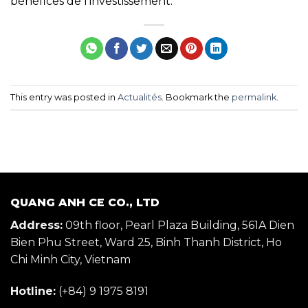
bénéfices de l’investissement.
This entry was posted in
Actualités
. Bookmark the
permalink
.
QUANG ANH CE CO., LTD
Address:
09th floor, Pearl Plaza Building, 561A Dien
Bien Phu Street, Ward 25, Binh Thanh District, Ho
Chi Minh City, Vietnam
Hotline:
(+84) 9 1975 8191