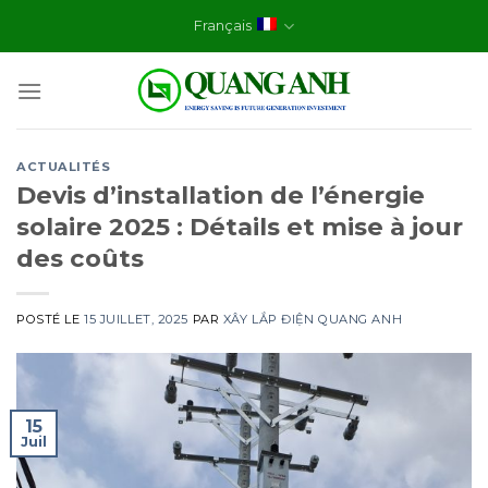
Skip
Français
to
content
ACTUALITÉS
Devis d’installation de l’énergie
solaire 2025 : Détails et mise à jour
des coûts
POSTÉ LE
15 JUILLET, 2025
PAR
XÂY LẮP ĐIỆN QUANG ANH
15
Juil