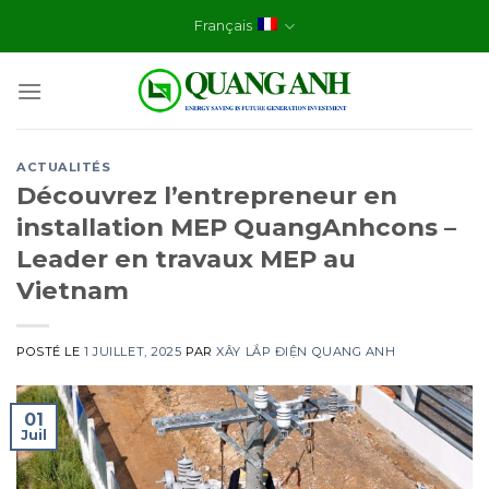
Skip
Français
to
content
ACTUALITÉS
Découvrez l’entrepreneur en
installation MEP QuangAnhcons –
Leader en travaux MEP au
Vietnam
POSTÉ LE
1 JUILLET, 2025
PAR
XÂY LẮP ĐIỆN QUANG ANH
01
Juil