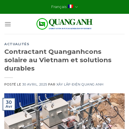
Skip
Français
to
content
ACTUALITÉS
Contractant Quanganhcons
solaire au Vietnam et solutions
durables
POSTÉ LE
30 AVRIL, 2025
PAR
XÂY LẮP ĐIỆN QUANG ANH
30
Avr