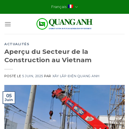
Skip
Français
to
content
ACTUALITÉS
Aperçu du Secteur de la
Construction au Vietnam
POSTÉ LE
5 JUIN, 2025
PAR
XÂY LẮP ĐIỆN QUANG ANH
05
Juin