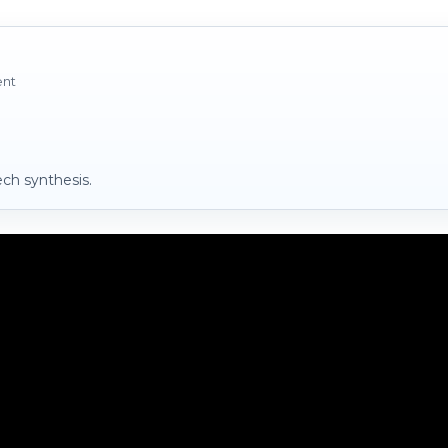
ent
ch synthesis.