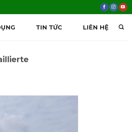
DỤNG
TIN TỨC
LIÊN HỆ
llierte