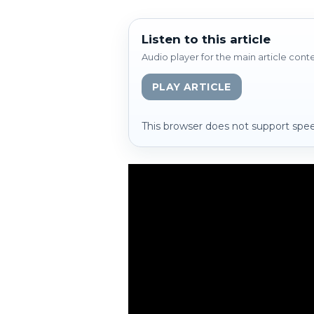
Listen to this article
Audio player for the main article cont
PLAY ARTICLE
This browser does not support spee