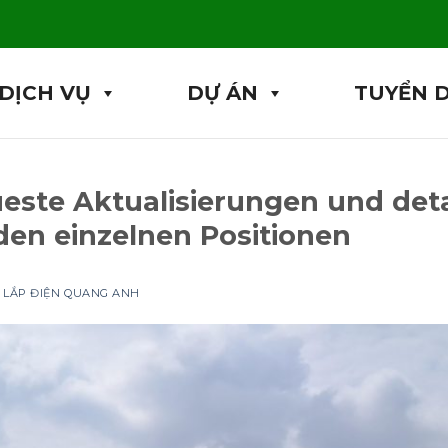
DỊCH VỤ
DỰ ÁN
TUYỂN 
ste Aktualisierungen und detai
den einzelnen Positionen
 LẮP ĐIỆN QUANG ANH