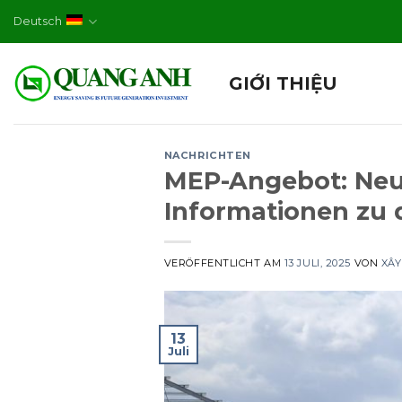
Skip
Deutsch
to
content
GIỚI THIỆU
NACHRICHTEN
MEP-Angebot: Neue
Informationen zu 
VERÖFFENTLICHT AM
13 JULI, 2025
VON
XÂY
13
Juli