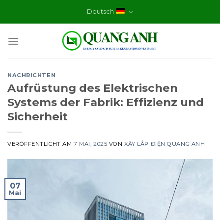
Skip
Deutsch
to
content
NACHRICHTEN
Aufrüstung des Elektrischen
Systems der Fabrik: Effizienz und
Sicherheit
VERÖFFENTLICHT AM
7 MAI, 2025
VON
XÂY LẮP ĐIỆN QUANG ANH
07
Mai