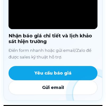
Nhận báo giá chi tiết và lịch khảo
sát hiện trường
Điền form nhanh hoặc gửi email/Zalo để
được sales kỹ thuật hỗ trợ.
Yêu cầu báo giá
Gửi email