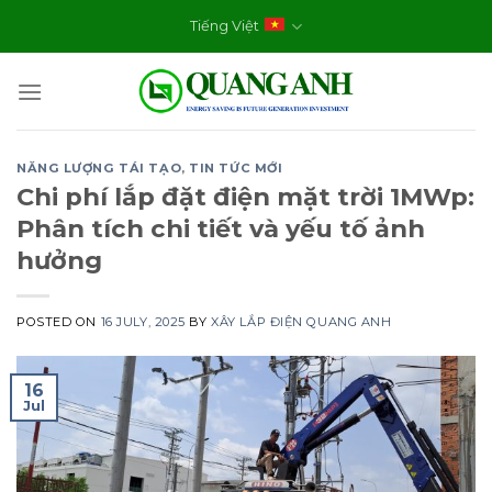
Skip
Tiếng Việt
to
content
NĂNG LƯỢNG TÁI TẠO
,
TIN TỨC MỚI
Chi phí lắp đặt điện mặt trời 1MWp:
Phân tích chi tiết và yếu tố ảnh
hưởng
POSTED ON
16 JULY, 2025
BY
XÂY LẮP ĐIỆN QUANG ANH
16
Jul