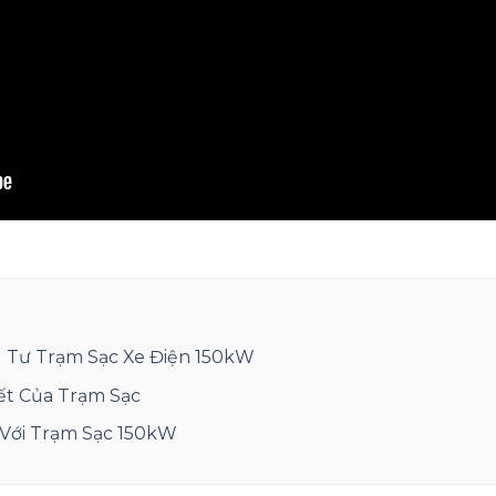
u Tư Trạm Sạc Xe Điện 150kW
iết Của Trạm Sạc
 Với Trạm Sạc 150kW