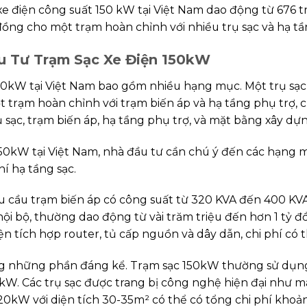
xe điện công suất 150 kW tại Việt Nam dao động từ 676 
ỷ đồng cho một trạm hoàn chỉnh với nhiều trụ sạc và hạ tầ
u Tư Trạm Sạc Xe Điện 150kW
 150kW tại Việt Nam bao gồm nhiều hạng mục. Một trụ s
trạm hoàn chỉnh với trạm biến áp và hạ tầng phụ trợ, chi
 sạc, trạm biến áp, hạ tầng phụ trợ, và mặt bằng xây dựn
150kW tại Việt Nam, nhà đầu tư cần chú ý đến các hạng 
hí hạ tầng sạc.
u cầu trạm biến áp có công suất từ 320 KVA đến 400 KVA.
ội bộ, thường dao động từ vài trăm triệu đến hơn 1 tỷ đ
điện tích hợp router, tủ cấp nguồn và dây dẫn, chi phí có
trong những phần đáng kể. Trạm sạc 150kW thường sử dụn
kW. Các trụ sạc được trang bị công nghệ hiện đại như m
0kW với diện tích 30-35m² có thể có tổng chi phí khoảng