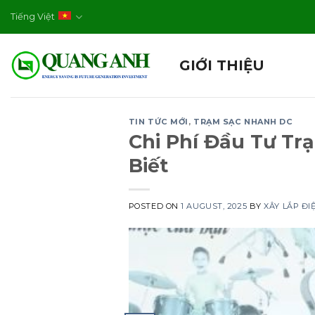
Skip
Tiếng Việt
to
content
GIỚI THIỆU
TIN TỨC MỚI
,
TRẠM SẠC NHANH DC
Chi Phí Đầu Tư Tr
Biết
POSTED ON
1 AUGUST, 2025
BY
XÂY LẮP Đ