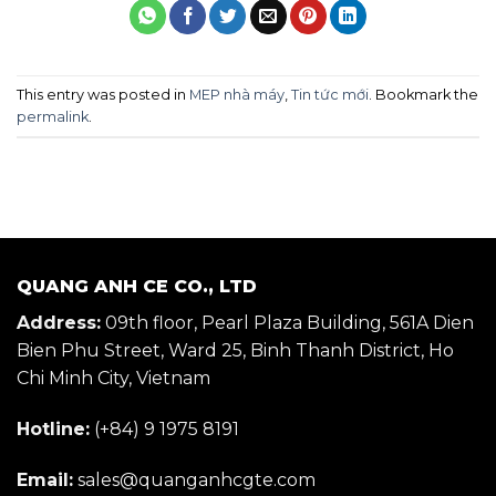
This entry was posted in
MEP nhà máy
,
Tin tức mới
. Bookmark the
permalink
.
QUANG ANH CE CO., LTD
Address:
09th floor, Pearl Plaza Building, 561A Dien
Bien Phu Street, Ward 25, Binh Thanh District, Ho
Chi Minh City, Vietnam
Hotline:
(+84) 9 1975 8191
Email:
sales@quanganhcgte.com