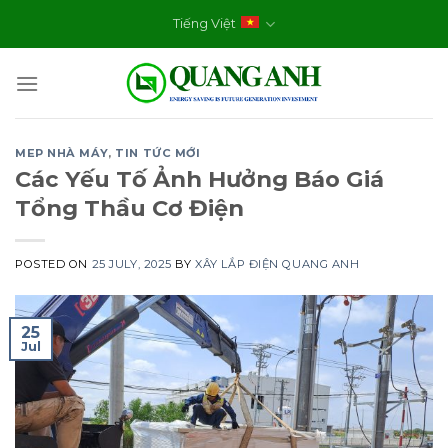
Skip
Tiếng Việt
to
content
MEP NHÀ MÁY
,
TIN TỨC MỚI
Các Yếu Tố Ảnh Hưởng Báo Giá
Tổng Thầu Cơ Điện
POSTED ON
25 JULY, 2025
BY
XÂY LẮP ĐIỆN QUANG ANH
25
Jul