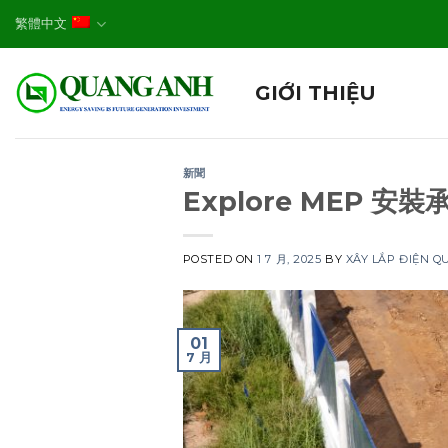
Skip
繁體中文
to
content
GIỚI THIỆU
新聞
Explore MEP 安
POSTED ON
1 7 月, 2025
BY
XÂY LẮP ĐIỆN 
01
7 月