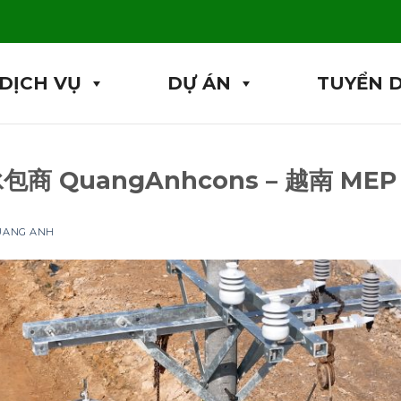
DỊCH VỤ
DỰ ÁN
TUYỂN 
裝承包商 QuangAnhcons – 越南 M
QUANG ANH