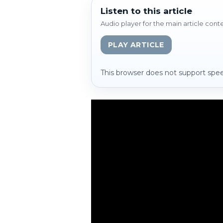
Listen to this article
Audio player for the main article cont
PLAY ARTICLE
This browser does not support spee