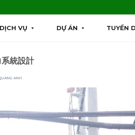
DỊCH VỤ
DỰ ÁN
TUYỂN 
力系統設計
 QUANG ANH