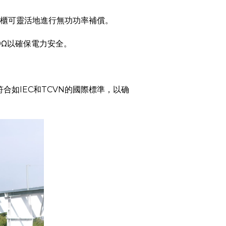
償櫃可靈活地進行無功功率補償。
0Ω以確保電力安全。
。
如IEC和TCVN的國際標準，以确