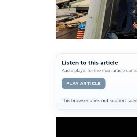
Listen to this article
Audio player for the main article cont
PLAY ARTICLE
This browser does not support spee