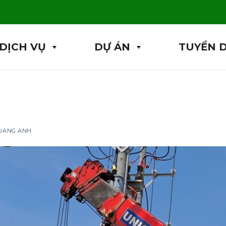
DỊCH VỤ
DỰ ÁN
TUYỂN 
QUANG ANH