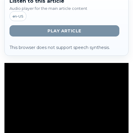
Listen to this article
Audio player for the main article content
en-US
PLAY ARTICLE
This browser does not support speech synthesis.